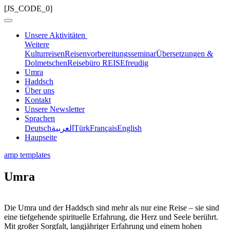
[JS_CODE_0]
Unsere Aktivitäten
Weitere
Kulturreisen
Reisenvorbereitungsseminar
Übersetzungen &
Dolmetschen
Reisebüro REISEfreudig
Umra
Haddsch
Über uns
Kontakt
Unsere Newsletter
Sprachen
Deutsch
العربية
Türk
Français
English
Haupseite
amp templates
Umra
Die Umra und der Haddsch sind mehr als nur eine Reise – sie sind
eine tiefgehende spirituelle Erfahrung, die Herz und Seele berührt.
Mit großer Sorgfalt, langjähriger Erfahrung und einem hohen